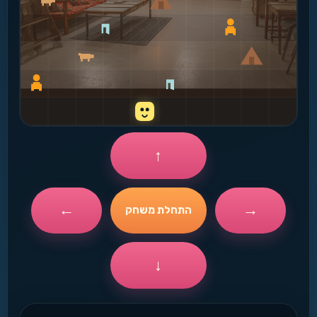
↑
←
→
התחלת משחק
↓